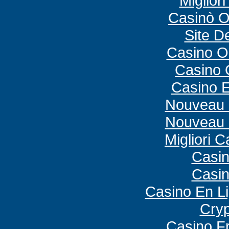
Miglior
Casinò O
Site De
Casino O
Casino O
Casino E
Nouveau 
Nouveau 
Migliori 
Casi
Casi
Casino En L
Cryp
Casino F