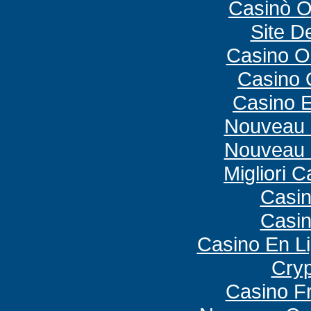
Casinò O
Site De
Casino O
Casino O
Casino E
Nouveau 
Nouveau 
Migliori 
Casi
Casi
Casino En L
Cryp
Casino F