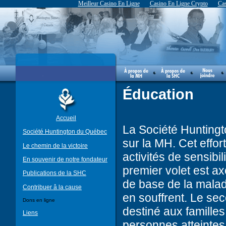
Meilleur Casino En Ligne
Casino En Ligne Crypto
Cas
Éducation
Accueil
La Société Huntingt
Société Huntington du Québec
sur la MH. Cet effor
Le chemin de la victoire
activités de sensibi
En souvenir de notre fondateur
premier volet est a
Publications de la SHC
de base de la maladi
Contribuer â la cause
en souffrent. Le se
Dons en ligne
destiné aux famille
Liens
personnes atteintes