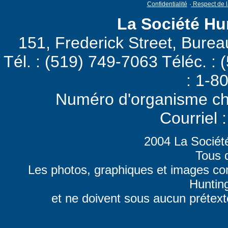
·
Confidentialité
Respect de la
La Société H
151, Frederick Street, Bure
Tél. : (519) 749-7063 Téléc. :
: 1-8
Numéro d'organisme ch
Courriel 
2004 La Sociét
Tous d
Les photos, graphiques et images cont
Huntin
et ne doivent sous aucun prétext