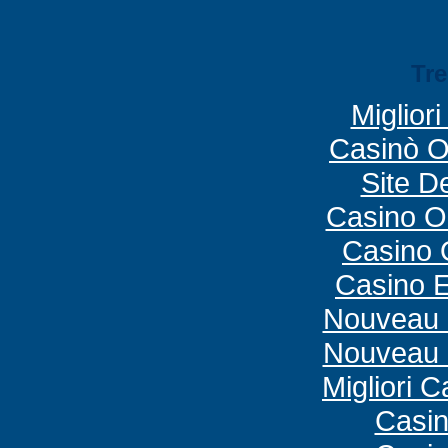
Tr
Miglior
Casinò O
Site De
Casino O
Casino O
Casino E
Nouveau 
Nouveau 
Migliori 
Casi